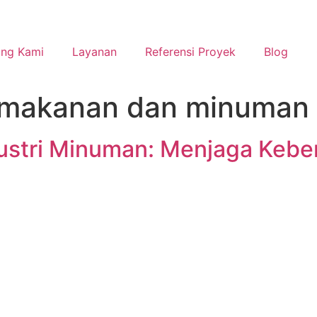
ang Kami
Layanan
Referensi Proyek
Blog
k makanan dan minuman
dustri Minuman: Menjaga Keb