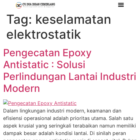
Tag:
keselamatan
Tentang Kami
Referensi Proyek
Company Profile
elektrostatik
Pengecatan Epoxy
Antistatic : Solusi
Perlindungan Lantai Industri
Modern
Dalam lingkungan industri modern, keamanan dan
efisiensi operasional adalah prioritas utama. Salah satu
aspek krusial yang seringkali terabaikan namun memiliki
dampak besar adalah kondisi lantai. Di sinilah peran