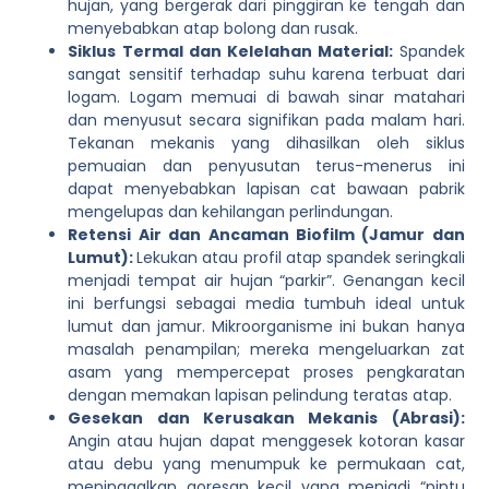
hujan, yang bergerak dari pinggiran ke tengah dan
menyebabkan atap bolong dan rusak.
Siklus Termal dan Kelelahan Material:
Spandek
sangat sensitif terhadap suhu karena terbuat dari
logam. Logam memuai di bawah sinar matahari
dan menyusut secara signifikan pada malam hari.
Tekanan mekanis yang dihasilkan oleh siklus
pemuaian dan penyusutan terus-menerus ini
dapat menyebabkan lapisan cat bawaan pabrik
mengelupas dan kehilangan perlindungan.
Retensi Air dan Ancaman Biofilm (Jamur dan
Lumut):
Lekukan atau profil atap spandek seringkali
menjadi tempat air hujan “parkir”. Genangan kecil
ini berfungsi sebagai media tumbuh ideal untuk
lumut dan jamur. Mikroorganisme ini bukan hanya
masalah penampilan; mereka mengeluarkan zat
asam yang mempercepat proses pengkaratan
dengan memakan lapisan pelindung teratas atap.
Gesekan dan Kerusakan Mekanis (Abrasi):
Angin atau hujan dapat menggesek kotoran kasar
atau debu yang menumpuk ke permukaan cat,
meninggalkan goresan kecil yang menjadi “pintu