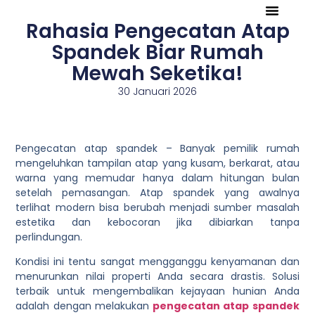
Rahasia Pengecatan Atap
Tentang Kami
Referensi Proyek
Company Profile
Spandek Biar Rumah
Mewah Seketika!
30 Januari 2026
Pengecatan atap spandek –
Banyak pemilik rumah
mengeluhkan tampilan atap yang kusam, berkarat, atau
warna yang memudar hanya dalam hitungan bulan
setelah pemasangan. Atap spandek yang awalnya
terlihat modern bisa berubah menjadi sumber masalah
estetika dan kebocoran jika dibiarkan tanpa
perlindungan.
Kondisi ini tentu sangat mengganggu kenyamanan dan
menurunkan nilai properti Anda secara drastis. Solusi
terbaik untuk mengembalikan kejayaan hunian Anda
adalah dengan melakukan
pengecatan atap spandek