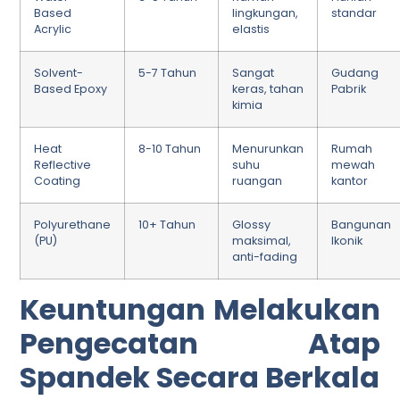
Based
lingkungan,
standar
Acrylic
elastis
Solvent-
5-7 Tahun
Sangat
Gudang
Based Epoxy
keras, tahan
Pabrik
kimia
Heat
8-10 Tahun
Menurunkan
Rumah
Reflective
suhu
mewah
Coating
ruangan
kantor
Polyurethane
10+ Tahun
Glossy
Bangunan
(PU)
maksimal,
Ikonik
anti-fading
Keuntungan Melakukan
Pengecatan Atap
Spandek Secara Berkala