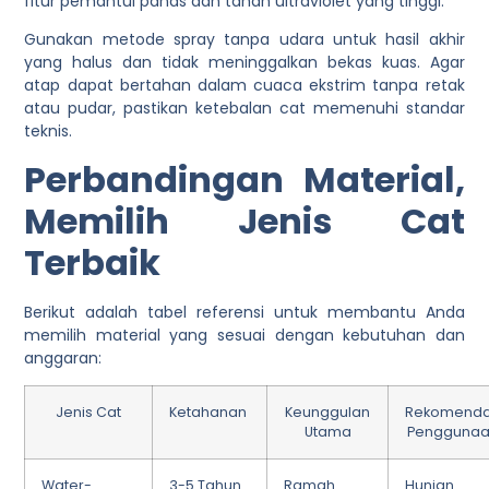
fitur pemantul panas dan tahan ultraviolet yang tinggi.
Gunakan metode spray tanpa udara untuk hasil akhir
yang halus dan tidak meninggalkan bekas kuas. Agar
atap dapat bertahan dalam cuaca ekstrim tanpa retak
atau pudar, pastikan ketebalan cat memenuhi standar
teknis.
Perbandingan Material,
Memilih Jenis Cat
Terbaik
Berikut adalah tabel referensi untuk membantu Anda
memilih material yang sesuai dengan kebutuhan dan
anggaran:
Jenis Cat
Ketahanan
Keunggulan
Rekomenda
Utama
Pengguna
Water-
3-5 Tahun
Ramah
Hunian