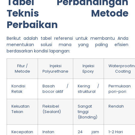
Tabel Perbandingan
Teknis Metode
Perbaikan
Berikut adalah tabel referensi untuk membantu Anda
menentukan solusi mana yang paling efisien
berdasarkan kondisi lapangan:
Fitur /
Injeksi
Injeksi
Waterproofi
Metode
Polyurethane
Epoxy
Coating
Kondisi
Basah /
Kering /
Permukaan 
Retak
bocor aktif
struktural
pori-pori
Kekuatan
Fleksibel
Sangat
Rendah
Tekan
(Sealant)
tinggi
(Bonding)
Kecepatan
Instan
24 jam
1-2 Hari