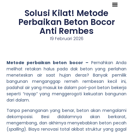
Solusi Kilat! Metode
Tentang Kami
Referensi Proyek
Company Profile
Perbaikan Beton Bocor
Anti Rembes
19 Februari 2026
Metode perbaikan beton bocor –
Pernahkan Anda
melihat retakan halus pada dak beton yang perlahan
meneteskan air saat hujan deras? Banyak pemilik
bangunan menganggap remeh rembesan kecil ini,
padahal air yang masuk ke dalam pori-pori beton bekerja
seperti “rayap” yang menggerogoti kekuatan bangunan
dari dalam.
Tanpa penanganan yang benar, beton akan mengalami
dekomposisi. Besi didalamnya akan berkarat,
mengembang, dan akhirnya menyebabkan beton pecah
(
spalling
). Biaya renovasi total akibat struktur yang gagal