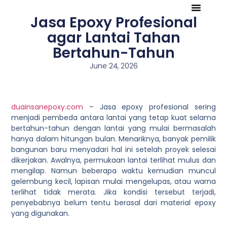
Jasa Epoxy Profesional
Tentang Kami
Referensi Proyek
Company Profile
agar Lantai Tahan
Bertahun-Tahun
June 24, 2026
duainsanepoxy.com
– Jasa epoxy profesional sering
menjadi pembeda antara lantai yang tetap kuat selama
bertahun-tahun dengan lantai yang mulai bermasalah
hanya dalam hitungan bulan. Menariknya, banyak pemilik
bangunan baru menyadari hal ini setelah proyek selesai
dikerjakan. Awalnya, permukaan lantai terlihat mulus dan
mengilap. Namun beberapa waktu kemudian muncul
gelembung kecil, lapisan mulai mengelupas, atau warna
terlihat tidak merata. Jika kondisi tersebut terjadi,
penyebabnya belum tentu berasal dari material epoxy
yang digunakan.