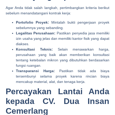
Agar Anda tidak salah langkah, pertimbangkan kriteria berikut
sebelum menandatangani kontrak kerja:
Portofolio Proyek:
Mintalah bukti pengerjaan proyek
sebelumnya yang sebanding.
Legalitas Perusahaan:
Pastikan penyedia jasa memiliki
izin usaha yang jelas dan memiliki kantor fisik yang dapat
diakses.
Konsultasi Teknis:
Selain menawarkan harga,
perusahaan yang baik akan memberikan konsultasi
tentang ketebalan mikron yang dibutuhkan berdasarkan
fungsi ruangan.
Transparansi Harga:
Pastikan tidak ada biaya
tersembunyi selama proyek karena rincian biaya
mencakup material, alat, dan tenaga kerja.
Percayakan Lantai Anda
kepada CV. Dua Insan
Cemerlang