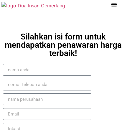
Tentang Kami
Referensi Proyek
Company Profile
Silahkan isi form untuk
mendapatkan penawaran harga
terbaik!