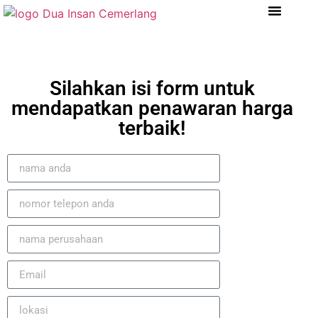
Tentang Kami
Referensi Proyek
Company Profile
Silahkan isi form untuk
mendapatkan penawaran harga
terbaik!