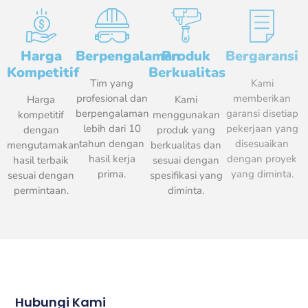
Harga
Berpengalaman​
Produk
Bergaransi​
Kompetitif​
Berkualitas​
Tim yang
Kami
profesional dan
memberikan
Harga
Kami
berpengalaman
garansi disetiap
kompetitif
menggunakan
lebih dari 10
pekerjaan yang
dengan
produk yang
tahun dengan
disesuaikan
mengutamakan
berkualitas dan
hasil kerja
dengan proyek
hasil terbaik
sesuai dengan
prima.
yang diminta.
sesuai dengan
spesifikasi yang
permintaan.
diminta.
Hubungi Kami