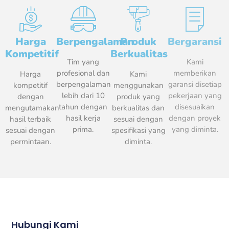
Harga
Berpengalaman​
Produk
Bergaransi​
Kompetitif​
Berkualitas​
Tim yang
Kami
profesional dan
memberikan
Harga
Kami
berpengalaman
garansi disetiap
kompetitif
menggunakan
lebih dari 10
pekerjaan yang
dengan
produk yang
tahun dengan
disesuaikan
mengutamakan
berkualitas dan
hasil kerja
dengan proyek
hasil terbaik
sesuai dengan
prima.
yang diminta.
sesuai dengan
spesifikasi yang
permintaan.
diminta.
Hubungi Kami