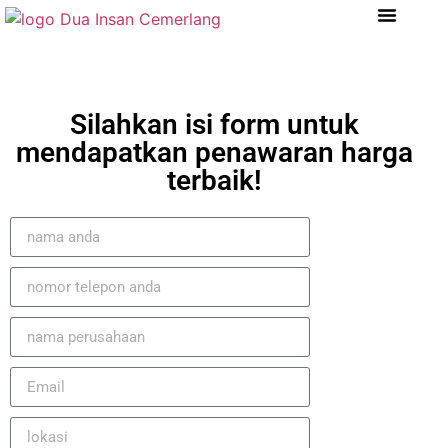
Tentang Kami
Referensi Proyek
Company Profile
Silahkan isi form untuk
mendapatkan penawaran harga
terbaik!