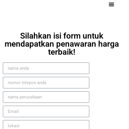
Tentang Kami
Referensi Proyek
Company Profile
Silahkan isi form untuk
mendapatkan penawaran harga
terbaik!