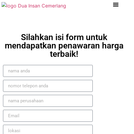
Tentang Kami
Referensi Proyek
Company Profile
Silahkan isi form untuk
mendapatkan penawaran harga
terbaik!