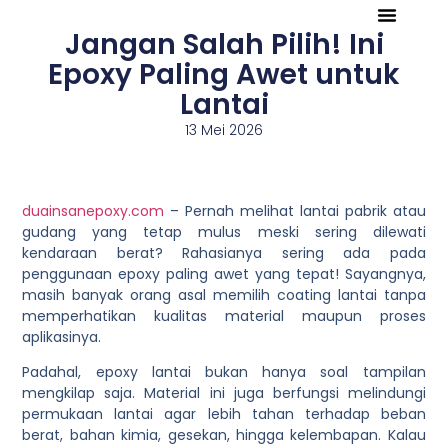
Jangan Salah Pilih! Ini
Tentang Kami
Referensi Proyek
Company Profile
Epoxy Paling Awet untuk
Lantai
13 Mei 2026
duainsanepoxy.com
– Pernah melihat lantai pabrik atau
gudang yang tetap mulus meski sering dilewati
kendaraan berat? Rahasianya sering ada pada
penggunaan epoxy paling awet yang tepat! Sayangnya,
masih banyak orang asal memilih coating lantai tanpa
memperhatikan kualitas material maupun proses
aplikasinya.
Padahal, epoxy lantai bukan hanya soal tampilan
mengkilap saja. Material ini juga berfungsi melindungi
permukaan lantai agar lebih tahan terhadap beban
berat, bahan kimia, gesekan, hingga kelembapan. Kalau