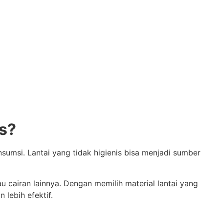
s?
umsi. Lantai yang tidak higienis bisa menjadi sumber
 cairan lainnya. Dengan memilih material lantai yang
lebih efektif.