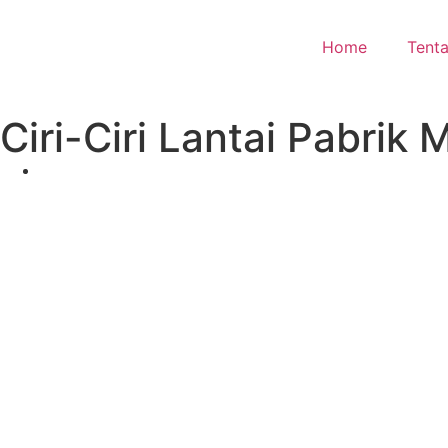
Home
Tent
Ciri-Ciri Lantai Pabri