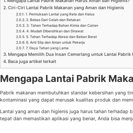
Mengapa Lantai Pabrik Makanan Harus Aman dan Higienis?
Ciri-Ciri Lantai Pabrik Makanan yang Aman dan Higienis
1. Permukaan Lantai yang Rata dan Halus
2. Bebas Dari Celah dan Retakan
3. Tahan Terhadap Bahan Kimia dan Cairan
4. Mudah Dibersihkan dan Dirawat
5. Tahan Terhadap Abrasi dan Beban Berat
6. Anti Slip dan Aman untuk Pekerja
7. Daya Tahan yang Lama
Mengapa Memilih Dua Insan Cemerlang untuk Lantai Pabri
Baca juga artikel terkait
Mengapa Lantai Pabrik Maka
Pabrik makanan membutuhkan standar kebersihan yang ting
kontaminasi yang dapat merusak kualitas produk dan me
Lantai yang aman dan higienis juga harus tahan terhadap 
tepat dan memastikan aplikasi yang benar, Anda bisa men