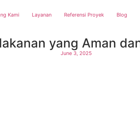
ang Kami
Layanan
Referensi Proyek
Blog
k Makanan yang Aman dan
June 3, 2025